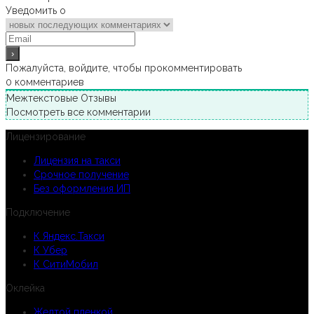
Уведомить о
Пожалуйста, войдите, чтобы прокомментировать
0
комментариев
Межтекстовые Отзывы
Посмотреть все комментарии
Лицензирование
Лицензия на такси
Срочное получение
Без оформления ИП
Подключение
К Яндекс.Такси
К Убер
К СитиМобил
Оклейка
Желтой пленкой