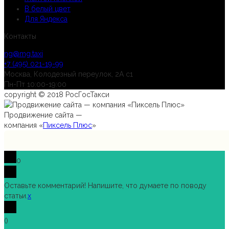
В белый цвет
Для Яндекса
Контакты
ng@mg.taxi
+7 (495) 021-19-99
Москва, Колодезный переулок, 2А с1
Пн-Пт 10:00-19:00
copyright © 2018 РосГосТакси
Продвижение сайта —
компания «
Пиксель Плюс
»
0
Оставьте комментарий! Напишите, что думаете по поводу
статьи.
x
(
)