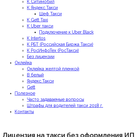
К Ситимобил
К Яндекс.Такси
Шеф Такси
К Gett Taxi
К Uber такси
Подключение к Uber Black
К Intertos
К РБТ (Российская Биржа Такси)
К РосИнфоТех (РосТакси)
Без лицензии
Оклейка
Оклейка желтой пленкой
В белый
Яндекс.Такси
Gett
Полезное
Часто задаваемые вопросы
Штрафы для водителей такси 2018 г.
Контакты
Лицензия на такси без оформления ИП