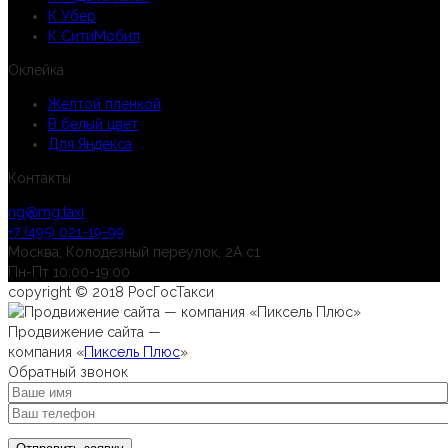
К Убер
К СитиМобил
Оклейка
Желтой пленкой
В белый цвет
Для Яндекса
Контакты
ng@mg.taxi
+7 (495) 021-19-99
Москва, Колодезный переулок, 2А с1
Пн-Пт 10:00-19:00
copyright © 2018 РосГосТакси
Продвижение сайта —
компания «
Пиксель Плюс
»
Обратный звонок