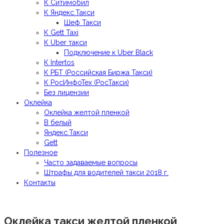
К Ситимобил
К Яндекс.Такси
Шеф Такси
К Gett Taxi
К Uber такси
Подключение к Uber Black
К Intertos
К РБТ (Российская Биржа Такси)
К РосИнфоТех (РосТакси)
Без лицензии
Оклейка
Оклейка желтой пленкой
В белый
Яндекс.Такси
Gett
Полезное
Часто задаваемые вопросы
Штрафы для водителей такси 2018 г.
Контакты
Оклейка такси желтой пленкой