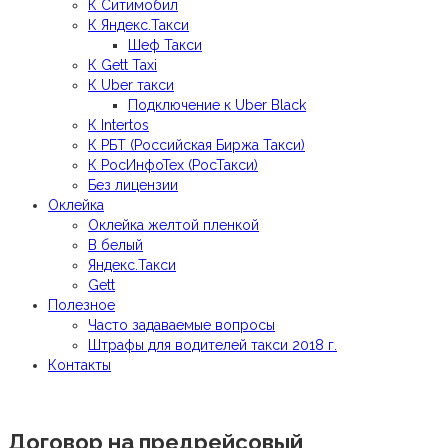
К Ситимобил
К Яндекс.Такси
Шеф Такси
К Gett Taxi
К Uber такси
Подключение к Uber Black
К Intertos
К РБТ (Российская Биржа Такси)
К РосИнфоТех (РосТакси)
Без лицензии
Оклейка
Оклейка желтой пленкой
В белый
Яндекс.Такси
Gett
Полезное
Часто задаваемые вопросы
Штрафы для водителей такси 2018 г.
Контакты
Договор на предрейсовый