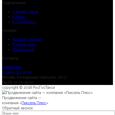
Подключение
К Яндекс.Такси
К Убер
К СитиМобил
Оклейка
Желтой пленкой
В белый цвет
Для Яндекса
Контакты
ng@mg.taxi
+7 (495) 021-19-99
Москва, Колодезный переулок, 2А с1
Пн-Пт 10:00-19:00
copyright © 2018 РосГосТакси
Продвижение сайта —
компания «
Пиксель Плюс
»
Обратный звонок